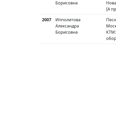
Борисовна
Нова
[А п
2007
Ипполитова
Песн
Александра
Мос
Борисовна
КТМ:
обо