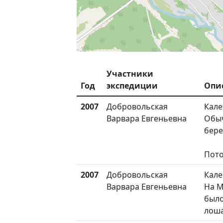
Участники
Год
экспедиции
Опи
2007
Добровольская
Кале
Варвара Евгеньевна
Обыч
бере
Пот
2007
Добровольская
Кале
Варвара Евгеньевна
На М
было
лоша